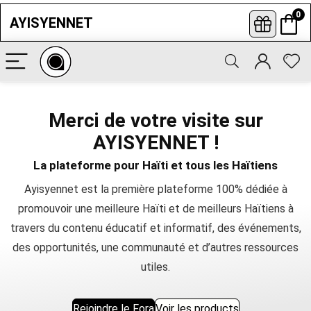
0
AYISYENNET
Abonne-toi aux newsletters
Entrez votre nom complet, votre
meilleure adresse e-mail, et cliquez pour
Merci de votre visite sur
vous abonner afin de ne jamais manquer
les offres, les opportunités et les
AYISYENNET !
dernières nouvelles concernant
Ayisyennet.
La plateforme pour Haïti et tous les Haïtiens
Ayisyennet est la première plateforme 100% dédiée à
promouvoir une meilleure Haïti et de meilleurs Haïtiens à
travers du contenu éducatif et informatif, des événements,
des opportunités, une communauté et d’autres ressources
utiles.
Rejoindre le Fora
Voir les products